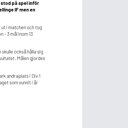
 stod på spel inför
llinge IF men en
 ut i matchen och tog
n - 3 mål inom 13
 skulle också hålla sig
esultatet. Målen gjordes
ark andraplats i Div 1
get som vunnit i år