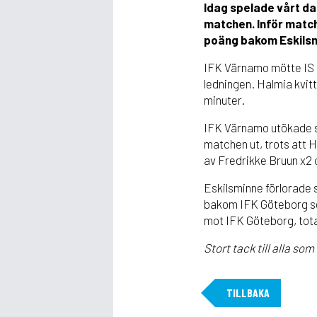
Idag spelade vårt dam
matchen. Inför match
poäng bakom Eskilsm
IFK Värnamo mötte IS H
ledningen. Halmia kvit
minuter.
IFK Värnamo utökade sen
matchen ut, trots att H
av Fredrikke Bruun x2 
Eskilsminne förlorade s
bakom IFK Göteborg som
mot IFK Göteborg, tota
Stort tack till alla som
TILLBAKA