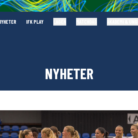
NYHETER
IFK PLAY
LAGEN
MATCHDAG
AKADEMI & UN
NYHETER