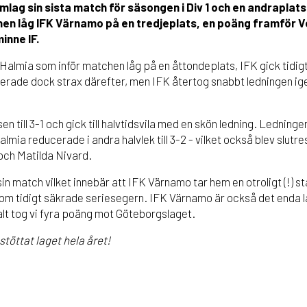
lag sin sista match för säsongen i Div 1 och en andraplats
en låg IFK Värnamo på en tredjeplats, en poäng framför Ve
inne IF.
almia som inför matchen låg på en åttondeplats, IFK gick tidigt
terade dock strax därefter, men IFK återtog snabbt ledningen ige
 till 3-1 och gick till halvtidsvila med en skön ledning. Ledningen
almia reducerade i andra halvlek till 3-2 - vilket också blev slutr
och Matilda Nivard.
in match vilket innebär att IFK Värnamo tar hem en otroligt (!) st
 tidigt säkrade seriesegern. IFK Värnamo är också det enda la
lt tog vi fyra poäng mot Göteborgslaget.
 stöttat laget hela året!