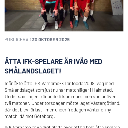
PUBLICERAD
30 OKTOBER 2025
ÅTTA IFK-SPELARE ÄR IVÄG MED
SMÅLANDSLAGET!
Igår åkte åtta IFK Värnamo-killar födda 2009 iväg med
Smålandslaget som just nu har matchläger i Halmstad.
Under samlingen tränar de tillsammans men spelar även
två matcher. Under torsdagen mötte laget Västergötland,
där det blev förlust - men under fredagen väntar en ny
match, då mot Göteborg.
IFK Värnamo är väldigt glada över att ha hela åtta spelare