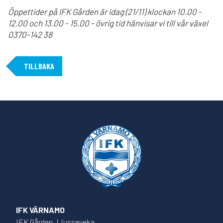
Öppettider på IFK Gården är idag (21/11) klockan 10.00 -
12.00 och 13.00 - 15.00 - övrig tid hänvisar vi till vår växel
0370-142 38
TILLBAKA
IFK VÄRNAMO
IFK Gården, Ljusseveka