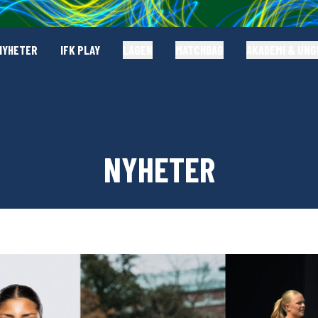
NYHETER
IFK PLAY
LAGEN
MATCHDAG
AKADEMI & UN
NYHETER