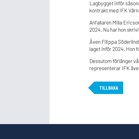
Lagbygget inför säsonge
kontrakt med IFK Vär
Anfallaren Milla Erics
2024. Nu har hon skrivit
Även Filippa Söderlind
laget inför 2024. Hon f
Dessutom förlänger vå
representerar IFK äv
TILLBAKA