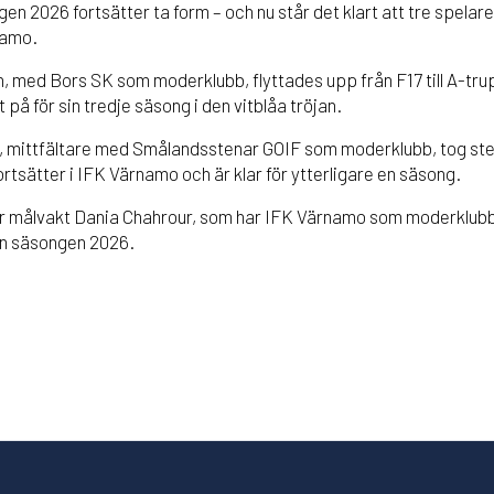
n 2026 fortsätter ta form – och nu står det klart att tre spelare
namo.
on, med Bors SK som moderklubb, flyttades upp från F17 till A-tr
 på för sin tredje säsong i den vitblåa tröjan.
, mittfältare med Smålandsstenar GOIF som moderklubb, tog stege
ortsätter i IFK Värnamo och är klar för ytterligare en säsong.
r målvakt Dania Chahrour, som har IFK Värnamo som moderklubb,
en säsongen 2026.