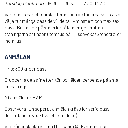
Torsdag 12 februari:
09.30–11.30 samt 12.30–14.30
Varje pass har ett särskilt tema, och deltagarna kan själva
välja hur många pass de vill delta i – minst ett och max sex
pass. Beroende på väderförhållanden genomförs
träningarna antingen utomhus på Ljusseveka/Gröndal eller
inomhus.
ANMÄLAN
Pris: 300 kr per pass
Grupperna delas in efter kön och ålder, beroende på antal
anmälningar.
Ni anmäler er
HÄR
Observera: En separat anmälan krävs för varje pass
(förmiddag respektive eftermiddag).
Vid frågor skicka ett mail till: kansli@ifkvarnamo.se