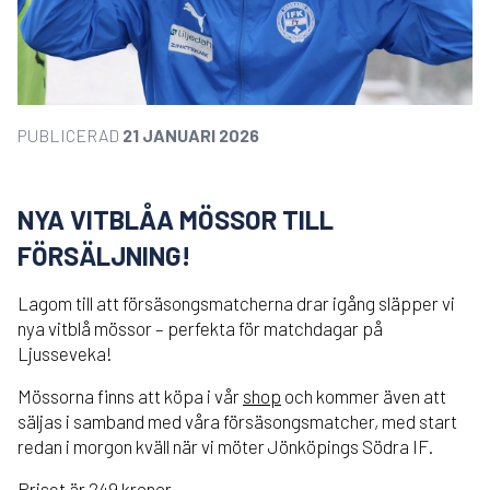
PUBLICERAD
21 JANUARI 2026
NYA VITBLÅA MÖSSOR TILL
FÖRSÄLJNING!
Lagom till att försäsongsmatcherna drar igång släpper vi
nya vitblå mössor – perfekta för matchdagar på
Ljusseveka!
Mössorna finns att köpa i vår
shop
och kommer även att
säljas i samband med våra försäsongsmatcher, med start
redan i morgon kväll när vi möter Jönköpings Södra IF.
Priset är 249 kronor.