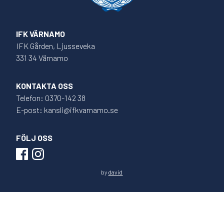
IFK VÄRNAMO
IFK Gården, Ljusseveka
331 34 Värnamo
KONTAKTA OSS
Telefon: 0370-142 38
E-post: kansli@ifkvarnamo.se
FÖLJ OSS
by
david