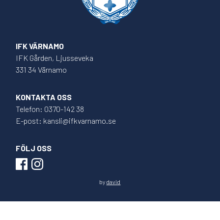
IFK VÄRNAMO
IFK Gården, Ljusseveka
331 34 Värnamo
KONTAKTA OSS
Telefon: 0370-142 38
E-post: kansli@ifkvarnamo.se
FÖLJ OSS
by
david