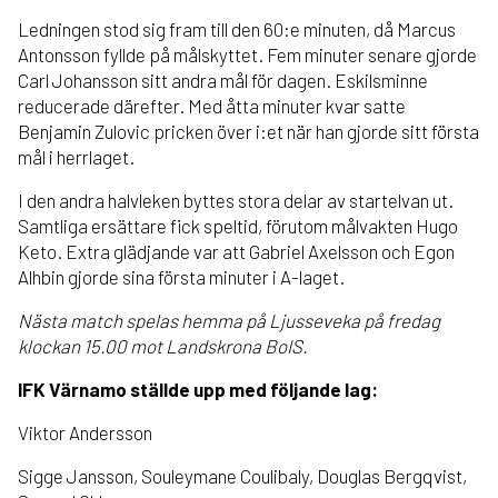
Ledningen stod sig fram till den 60:e minuten, då Marcus
Antonsson fyllde på målskyttet. Fem minuter senare gjorde
Carl Johansson sitt andra mål för dagen. Eskilsminne
reducerade därefter. Med åtta minuter kvar satte
Benjamin Zulovic pricken över i:et när han gjorde sitt första
mål i herrlaget.
I den andra halvleken byttes stora delar av startelvan ut.
Samtliga ersättare fick speltid, förutom målvakten Hugo
Keto. Extra glädjande var att Gabriel Axelsson och Egon
Alhbin gjorde sina första minuter i A-laget.
Nästa match spelas hemma på Ljusseveka på fredag
klockan 15.00 mot Landskrona BoIS.
IFK Värnamo ställde upp med följande lag:
Viktor Andersson
Sigge Jansson, Souleymane Coulibaly, Douglas Bergqvist,