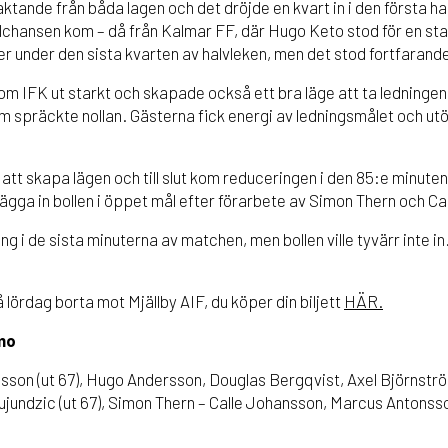
tande från båda lagen och det dröjde en kvart in i den första ha
ålchansen kom – då från Kalmar FF, där Hugo Keto stod för en sta
er under den sista kvarten av halvleken, men det stod fortfarande
om IFK ut starkt och skapade också ett bra läge att ta ledningen
spräckte nollan. Gästerna fick energi av ledningsmålet och ut
r att skapa lägen och till slut kom reduceringen i den 85:e minut
ägga in bollen i öppet mål efter förarbete av Simon Thern och C
ng i de sista minuterna av matchen, men bollen ville tyvärr inte in
lördag borta mot Mjällby AIF, du köper din biljett
HÄR.
mo
son (ut 67), Hugo Andersson, Douglas Bergqvist, Axel Björnström
jundzic (ut 67), Simon Thern – Calle Johansson, Marcus Antonsso