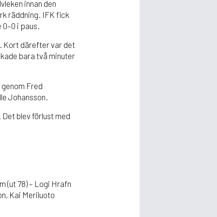
lvleken innan den
rk räddning. IFK fick
 0–0 i paus.
. Kort därefter var det
ökade bara två minuter
en genom Fred
alle Johansson.
. Det blev förlust med
 (ut 78) – Logi Hrafn
n, Kai Meriluoto