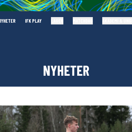
NYHETER
IFK PLAY
LAGEN
MATCHDAG
AKADEMI & UN
NYHETER