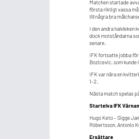
Matchen startade avvak
första riktigt vassa m
till några bra målchans
I den andra halvleken k
dock motståndarna som 
senare.
IFK fortsatte jobba fö
Bozicevic, som kunde l
IFK var nära en kvitteri
1–2.
Nästa match spelas på 
Startelva IFK Värna
Hugo Keto – Sigge Jans
Róbertsson, Antonio Ku
Ersättare