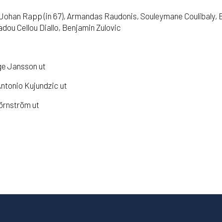
Johan Rapp (in 67), Armandas Raudonis, Souleymane Coulibaly, Eri
adou Cellou Diallo, Benjamin Zulovic
ge Jansson ut
Antonio Kujundzic ut
Björnström ut