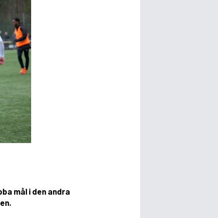
bba mål i den andra
gen.