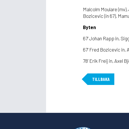
Malcolm Moulare (mv), 
Bozicevic (in 67), Mam
Byten
67’ Johan Rapp in, Sig
67’ Fred Bozicevic in, 
78’ Erik Freij in, Axel 
TILLBAKA