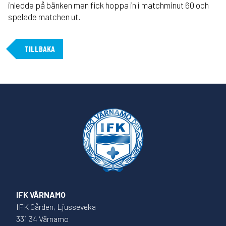
inledde på bänken men fick hoppa in i matchminut 60 och
spelade matchen ut.
TILLBAKA
IFK VÄRNAMO
IFK Gården, Ljusseveka
331 34 Värnamo