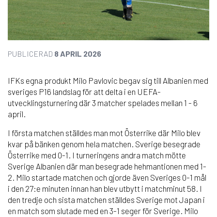
PUBLICERAD
8 APRIL 2026
IFKs egna produkt Milo Pavlovic begav sig till Albanien med
sveriges P16 landslag för att delta i en UEFA-
utvecklingsturnering där 3 matcher spelades mellan 1 - 6
april.
I första matchen ställdes man mot Österrike där Milo blev
kvar på bänken genom hela matchen. Sverige besegrade
Österrike med 0-1. I turneringens andra match mötte
Sverige Albanien där man besegrade hehmantionen med 1-
2. Milo startade matchen och gjorde även Sveriges 0-1 mål
i den 27:e minuten innan han blev utbytt i matchminut 58. I
den tredje och sista matchen ställdes Sverige mot Japan i
en match som slutade med en 3-1 seger för Sverige. Milo