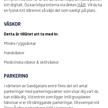
lott digitalt. Du kan köpa lotterna via länken
HÄR
. Vill du ha
en fysisk lott däremot så säljs det som vanligt på plats.
VÄSKOR
Detta är tillåtet att ta med in:
Mindre ryggsäckar
Handväskor
Medicinska väskor & skötväskor
PARKERING
I närheten av Sandgatans entré finns det ett antal
parkeringar med parkeringsvakter som visar dig vart du
kan ställa dig. Vid entrén som ligger intill grusplanen
hänvisar vi er till närliggande parkeringar, till exempel vid
Tinas Ö eller parkeringen intill Ljusseveka.