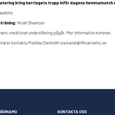
atering kring herrlagets trupp inför dagens hemmamatch m
udonis
sträning:
Noah Shamoun
ern, medicinsk undersökning pågår. Mer information kommer.
ntarer kontakta Matilda Stenholm via kansli@ifkvarnamo.se
 VÄRNAMO
KONTAKTA OSS