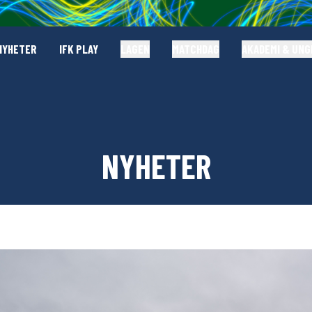
NYHETER
IFK PLAY
LAGEN
MATCHDAG
AKADEMI & UN
NYHETER