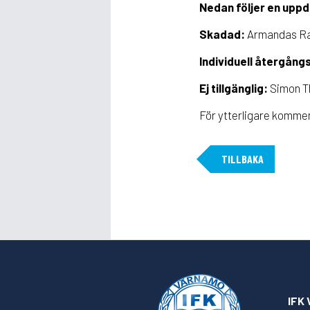
Nedan följer en uppd
Skadad:
Armandas Ra
Individuell återgång
Ej tillgänglig:
Simon Th
För ytterligare komme
TILLBAKA
IFK