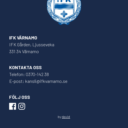
IFK VÄRNAMO
IFK Gården, Ljusseveka
331 34 Värnamo
KONTAKTA OSS
Telefon: 0370-142 38
E-post: kansli@ifkvarnamo.se
FÖLJ OSS
by
david