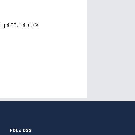
h på FB. Håll utkik
FÖLJ OSS