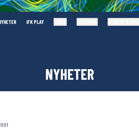
NYHETER
IFK PLAY
LAGEN
MATCHDAG
AKADEMI & UN
NYHETER
2021