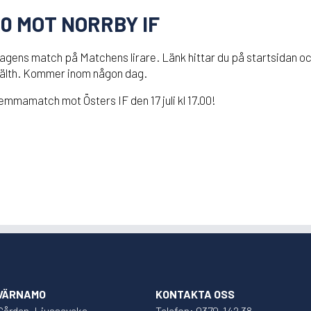
0 MOT NORRBY IF
dagens match på Matchens lirare. Länk hittar du på startsidan oc
 Fälth. Kommer inom någon dag.
mamatch mot Östers IF den 17 juli kl 17.00!
 VÄRNAMO
KONTAKTA OSS
Gården, Ljusseveka
Telefon: 0370-142 38