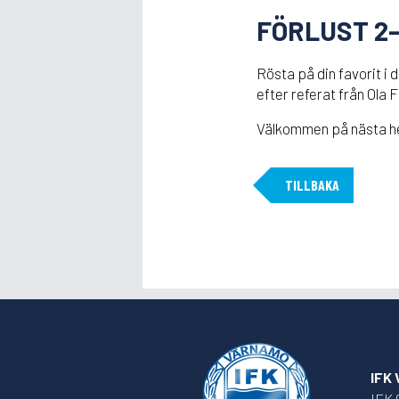
FÖRLUST 2-
Rösta på din favorit i 
efter referat från Ola
Välkommen på nästa hem
TILLBAKA
IFK
IFK 