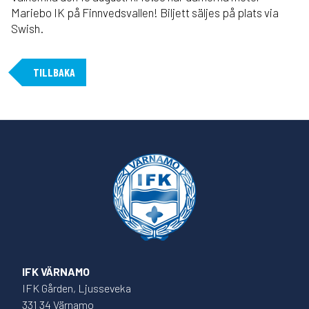
Mariebo IK på Finnvedsvallen! Biljett säljes på plats via
Swish.
TILLBAKA
IFK VÄRNAMO
IFK Gården, Ljusseveka
331 34 Värnamo