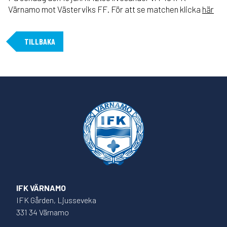
Värnamo mot Västerviks FF. För att se matchen klicka
här
TILLBAKA
IFK VÄRNAMO
IFK Gården, Ljusseveka
331 34 Värnamo