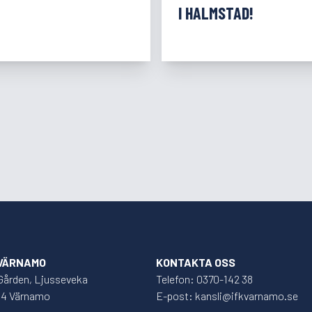
I HALMSTAD!
 VÄRNAMO
KONTAKTA OSS
Gården, Ljusseveka
Telefon: 0370-142 38
34 Värnamo
E-post: kansli@ifkvarnamo.se