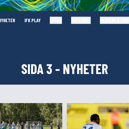
NYHETER
IFK PLAY
LAGEN
MATCHDAG
AKADEMI & UN
SIDA 3 - NYHETER