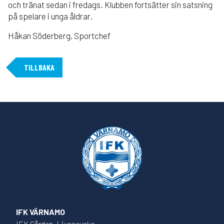
och tränat sedan i fredags. Klubben fortsätter sin satsning
på spelare i unga åldrar.
Håkan Söderberg, Sportchef
TILLBAKA
IFK VÄRNAMO
IFK Gården, Ljusseveka