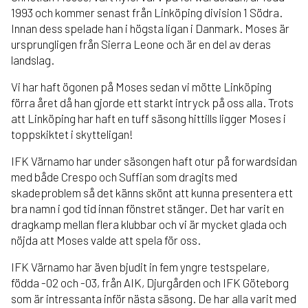
1993 och kommer senast från Linköping division 1 Södra.
Innan dess spelade han i högsta ligan i Danmark. Moses är
ursprungligen från Sierra Leone och är en del av deras
landslag.
Vi har haft ögonen på Moses sedan vi mötte Linköping
förra året då han gjorde ett starkt intryck på oss alla. Trots
att Linköping har haft en tuff säsong hittills ligger Moses i
toppskiktet i skytteligan!
IFK Värnamo har under säsongen haft otur på forwardsidan
med både Crespo och Suffian som dragits med
skadeproblem så det känns skönt att kunna presentera ett
bra namn i god tid innan fönstret stänger. Det har varit en
dragkamp mellan flera klubbar och vi är mycket glada och
nöjda att Moses valde att spela för oss.
IFK Värnamo har även bjudit in fem yngre testspelare,
födda -02 och -03, från AIK, Djurgården och IFK Göteborg
som är intressanta inför nästa säsong. De har alla varit med