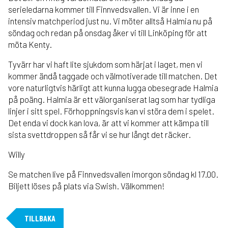
serieledarna kommer till Finnvedsvallen. Vi är inne i en
intensiv matchperiod just nu. Vi möter alltså Halmia nu på
söndag och redan på onsdag åker vi till Linköping för att
möta Kenty.
Tyvärr har vi haft lite sjukdom som härjat i laget, men vi
kommer ändå taggade och välmotiverade till matchen. Det
vore naturligtvis härligt att kunna lugga obesegrade Halmia
på poäng. Halmia är ett välorganiserat lag som har tydliga
linjer i sitt spel. Förhoppningsvis kan vi störa dem i spelet.
Det enda vi dock kan lova, är att vi kommer att kämpa till
sista svettdroppen så får vi se hur långt det räcker.
Willy
Se matchen live på Finnvedsvallen imorgon söndag kl 17.00.
Biljett löses på plats via Swish. Välkommen!
TILLBAKA