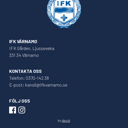
IFK VÄRNAMO
IFK Gården, Ljusseveka
331 34 Värnamo
KONTAKTA OSS
Telefon: 0370-142 38
E-post: kansli@ifkvarnamo.se
FÖLJ OSS
by
david