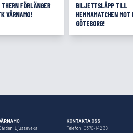
N THERN FÖRLÄNGER
BILJETTSLÄPP TILL
FK VÄRNAMO!
HEMMAMATCHEN MOT 
GÖTEBORG!
 VÄRNAMO
KONTAKTA OSS
Gården, Ljusseveka
Telefon: 0370-142 38