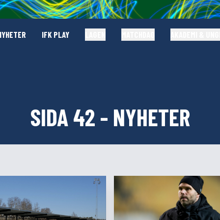
NYHETER
IFK PLAY
LAGEN
MATCHDAG
AKADEMI & UN
SIDA 42 - NYHETER