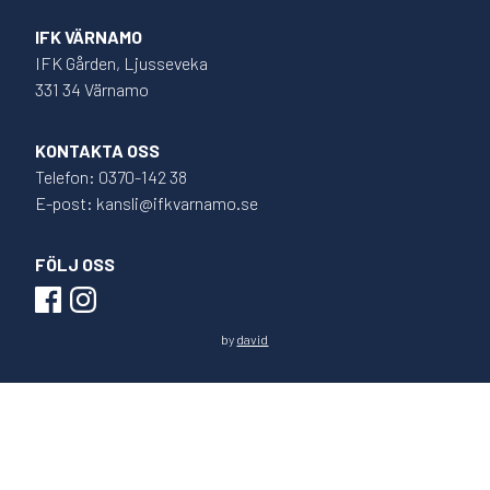
IFK VÄRNAMO
IFK Gården, Ljusseveka
331 34 Värnamo
KONTAKTA OSS
Telefon: 0370-142 38
E-post: kansli@ifkvarnamo.se
FÖLJ OSS
by
david