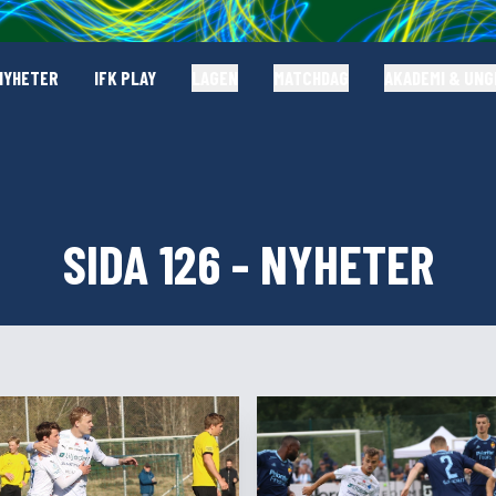
NYHETER
IFK PLAY
LAGEN
MATCHDAG
AKADEMI & UN
SIDA 126 - NYHETER