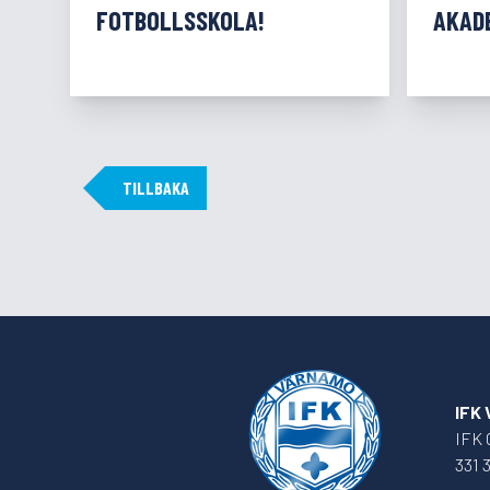
FOTBOLLSSKOLA!
AKAD
TILLBAKA
IFK
IFK 
331 