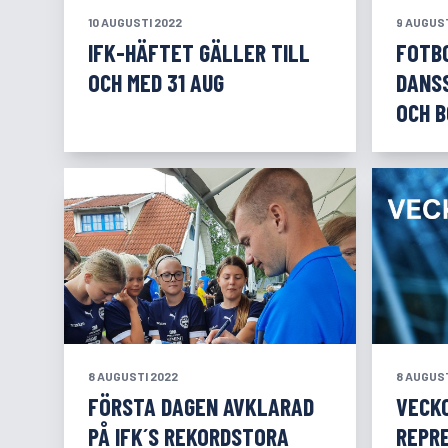
10 AUGUSTI 2022
9 AUGUST
IFK-HÄFTET GÄLLER TILL
FOTB
OCH MED 31 AUG
DANS
OCH 
8 AUGUSTI 2022
8 AUGUST
FÖRSTA DAGEN AVKLARAD
VECK
PÅ IFK´S REKORDSTORA
REPR