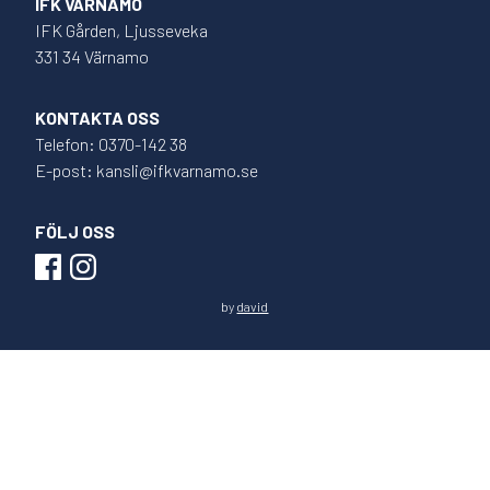
IFK VÄRNAMO
IFK Gården, Ljusseveka
331 34 Värnamo
KONTAKTA OSS
Telefon: 0370-142 38
E-post: kansli@ifkvarnamo.se
FÖLJ OSS
by
david